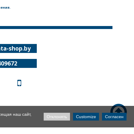
нения.
ta-shop.by
409672


сещая наш сайт,
Отклонять
Customize
Согласен