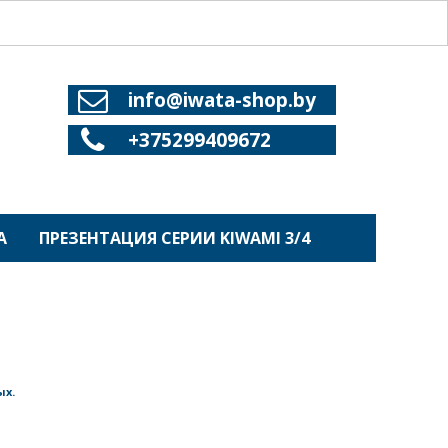

info@iwata-shop.by

+375299409672
А
ПРЕЗЕНТАЦИЯ СЕРИИ KIWAMI 3/4
ых.