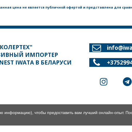
анная цена не является публичной офертой и представлена для срав

"КОЛЕРТЕХ"
info@iwa
ЗИВНЫЙ ИМПОРТЕР

EST IWATA В БЕЛАРУСИ
+375299


ю информацию), чтобы предоставить вам лучший онлайн-опыт. По
© ООО "Колертех" 2025